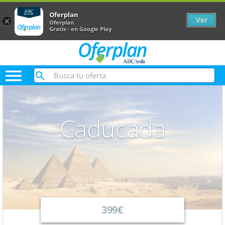
Oferplan
Ver
×
Oferplan
Gratis - en Google Play

Caducada
399€