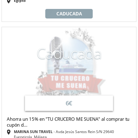
Egipto
CADUCADA
Caducada
6€
Ahorra un 15% en "TU CRUCERO ME SUENA" al comprar tu
cupón d...
MARINA SUN TRAVEL
Avda Jesús Santos Rein S/N 29640
Fuengirola, Málaga