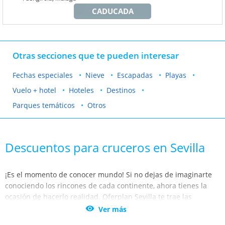
CADUCADA
Otras secciones que te pueden interesar
Fechas especiales
Nieve
Escapadas
Playas
Vuelo + hotel
Hoteles
Destinos
Parques temáticos
Otros
Descuentos para cruceros en Sevilla
¡Es el momento de conocer mundo! Si no dejas de imaginarte
conociendo los rincones de cada continente, ahora tienes la
ocasión de hacerlo realidad. Oferplan Sevilla te trae las
mejores
ofertas para viajar con vuelo más hotel desde

Ver más
Andalucía y Sevilla.