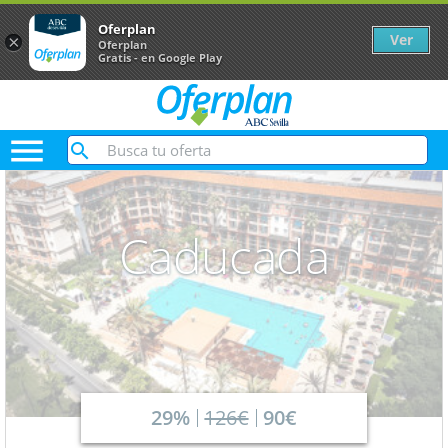
Oferplan
Ver
×
Oferplan
Gratis - en Google Play

Caducada
29%
126€
90€