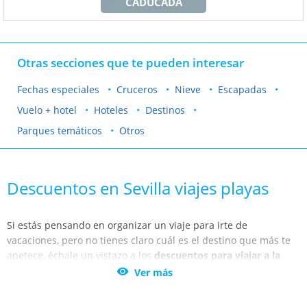
CADUCADA
Otras secciones que te pueden interesar
Fechas especiales
Cruceros
Nieve
Escapadas
Vuelo + hotel
Hoteles
Destinos
Parques temáticos
Otros
Descuentos en Sevilla viajes playas
Si estás pensando en organizar un viaje para irte de
vacaciones, pero no tienes claro cuál es el destino que más te
apetece, échale un vistazo a los
descuentos para viajar a la
playa desde Andalucía y Sevilla
que te tiene preparado

Ver más
Oferplan Sevilla.