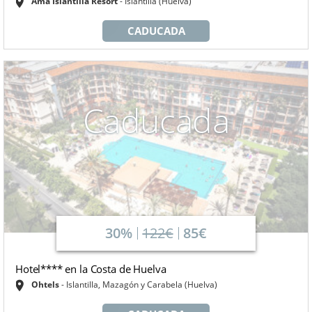
Ama Islantilla Resort
Islantilla (Huelva)
CADUCADA
Caducada
30%
122€
85€
Hotel**** en la Costa de Huelva
Ohtels
Islantilla, Mazagón y Carabela (Huelva)